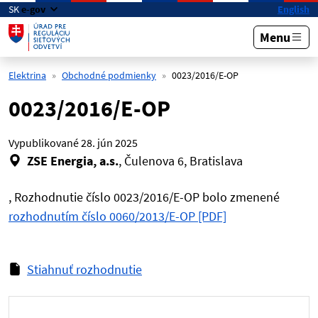
Preskočiť na hlavný obsah
SK
e-gov
English
Menu
Elektrina
Obchodné podmienky
0023/2016/E-OP
0023/2016/E-OP
Vypublikované
28. jún 2025
ZSE Energia, a.s.
, Čulenova 6, Bratislava
, Rozhodnutie číslo 0023/2016/E-OP bolo zmenené
rozhodnutím číslo 0060/2013/E-OP [PDF]
Stiahnuť rozhodnutie