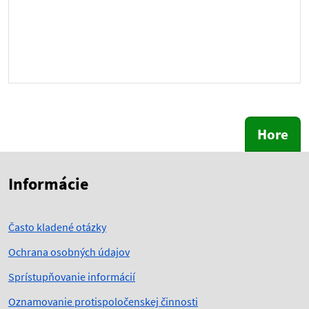
Hore
Skočiť na začiatok obsahu
Skočiť na hlavičku
Informácie
Často kladené otázky
Ochrana osobných údajov
Sprístupňovanie informácií
Oznamovanie protispoločenskej činnosti