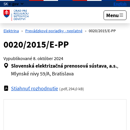
Preskočiť na hlavný obsah
SK
e-gov
English
Menu
Elektrina
Prevádzkové poriadky - neplatné
0020/2015/E-PP
0020/2015/E-PP
Vypublikované
8. október 2024
Slovenská elektrizačná prenosová sústava, a.s.
,
Mlynské nivy 59/A, Bratislava
Stiahnuť rozhodnutie
(
.pdf
,
294,0 kB
)