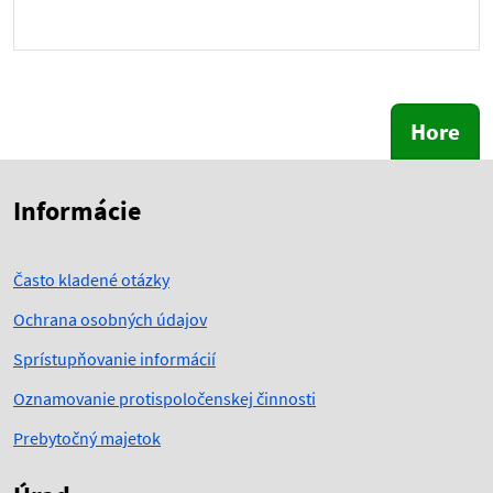
Hore
Skočiť na začiatok obsahu
Skočiť na hlavičku
Informácie
Často kladené otázky
Ochrana osobných údajov
Sprístupňovanie informácií
Oznamovanie protispoločenskej činnosti
Prebytočný majetok