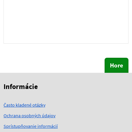
Hore
Skočiť na začiatok obsahu
Skočiť na hlavičku
Informácie
Často kladené otázky
Ochrana osobných údajov
Sprístupňovanie informácií