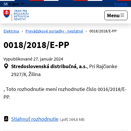
Preskočiť na hlavný obsah
SK
e-gov
English
Menu
Elektrina
Prevádzkové poriadky - neplatné
0018/2018/E-PP
0018/2018/E-PP
Vypublikované
27. január 2024
Stredoslovenská distribučná, a.s.
, Pri Rajčianke
2927/8, Žilina
, Toto rozhodnutie mení rozhodnutie číslo 0016/2018/E-
PP.
Stiahnuť rozhodnutie
(
.pdf
,
164,6 kB
)