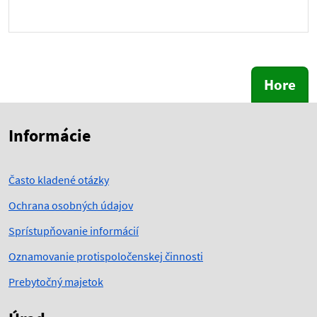
Hore
Skočiť na začiatok obsahu
Skočiť na hlavičku
Informácie
Často kladené otázky
Ochrana osobných údajov
Sprístupňovanie informácií
Oznamovanie protispoločenskej činnosti
Prebytočný majetok