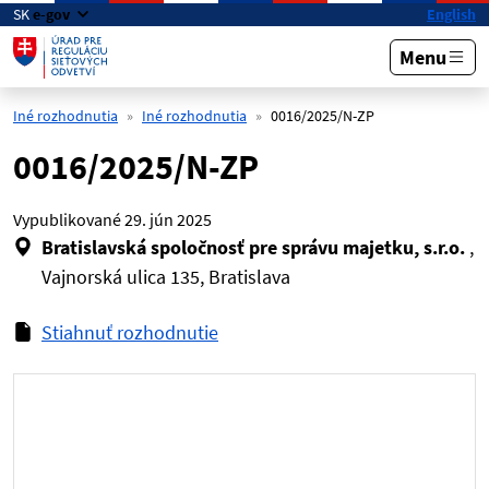
Preskočiť na hlavný obsah
SK
e-gov
English
Menu
Iné rozhodnutia
Iné rozhodnutia
0016/2025/N-ZP
0016/2025/N-ZP
Vypublikované
29. jún 2025
Bratislavská spoločnosť pre správu majetku, s.r.o.
,
Vajnorská ulica 135, Bratislava
Stiahnuť rozhodnutie