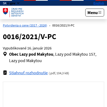
Preskočiť na hlavný obsah
SK
e-gov
English
Menu
Potvrdenia o cene (2017 - 2026)
0016/2021/V-PC
0016/2021/V-PC
Vypublikované
16. január 2026
Obec Lazy pod Makytou
, Lazy pod Makytou 157,
Lazy pod Makytou
Stiahnuť rozhodnutie
(
.pdf
,
104,3 kB
)