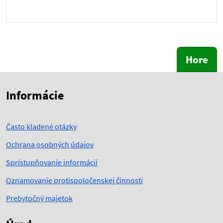
Hore
Skočiť na začiatok obsahu
Skočiť na hlavičku
Informácie
Často kladené otázky
Ochrana osobných údajov
Sprístupňovanie informácií
Oznamovanie protispoločenskej činnosti
Prebytočný majetok