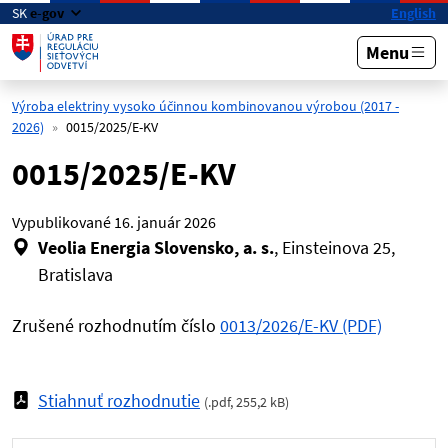
Preskočiť na hlavný obsah
SK
e-gov
English
Menu
Výroba elektriny vysoko účinnou kombinovanou výrobou (2017 -
2026)
0015/2025/E-KV
0015/2025/E-KV
Vypublikované
16. január 2026
Veolia Energia Slovensko, a. s.
, Einsteinova 25,
Bratislava
Zrušené rozhodnutím číslo
0013/2026/E-KV (PDF)
Stiahnuť rozhodnutie
(
.pdf
,
255,2 kB
)