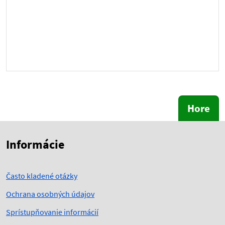
Hore
Skočiť na začiatok obsahu
Skočiť na hlavičku
Informácie
Často kladené otázky
Ochrana osobných údajov
Sprístupňovanie informácií