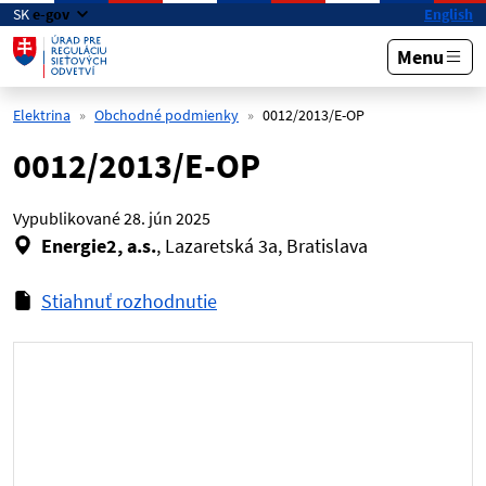
Preskočiť na hlavný obsah
SK
e-gov
English
Menu
Elektrina
Obchodné podmienky
0012/2013/E-OP
0012/2013/E-OP
Vypublikované
28. jún 2025
Energie2, a.s.
, Lazaretská 3a, Bratislava
Stiahnuť rozhodnutie