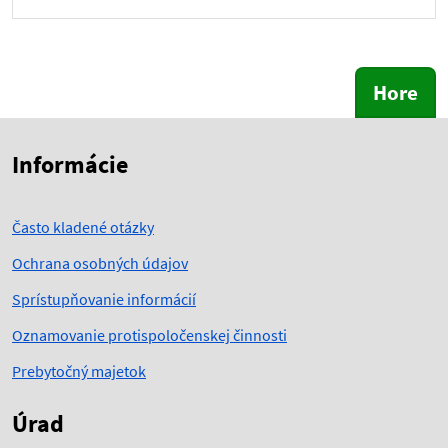
Hore
Skočiť na začiatok obsahu
Skočiť na hlavičku
Informácie
Často kladené otázky
Ochrana osobných údajov
Sprístupňovanie informácií
Oznamovanie protispoločenskej činnosti
Prebytočný majetok
Úrad