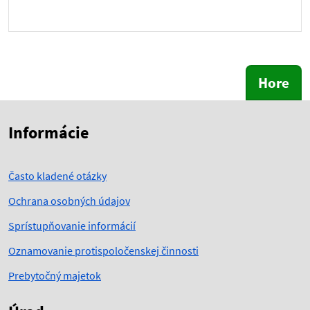
Hore
Skočiť na začiatok obsahu
Skočiť na hlavičku
Informácie
Často kladené otázky
Ochrana osobných údajov
Sprístupňovanie informácií
Oznamovanie protispoločenskej činnosti
Prebytočný majetok