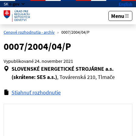
Preskočiť na hlavný obsah
SK
e-gov
English
Menu
Cenové rozhodnutia - archív
0007/2004/04/P
0007/2004/04/P
Vypublikované
24. november 2021
SLOVENSKÉ ENERGETICKÉ STROJÁRNE a.s.
(skrátene: SES a.s.)
, Továrenská 210, Tlmače
Stiahnuť rozhodnutie