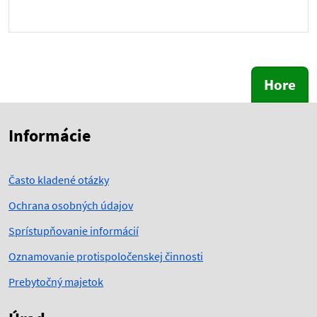
Hore
Skočiť na začiatok obsahu
Skočiť na hlavičku
Informácie
Často kladené otázky
Ochrana osobných údajov
Sprístupňovanie informácií
Oznamovanie protispoločenskej činnosti
Prebytočný majetok