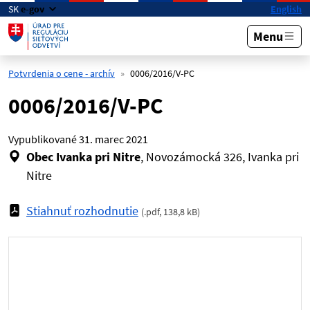
Preskočiť na hlavný obsah
SK
e-gov
English
Menu
Potvrdenia o cene - archív
0006/2016/V-PC
0006/2016/V-PC
Vypublikované
31. marec 2021
Obec Ivanka pri Nitre
, Novozámocká 326, Ivanka pri
Nitre
Stiahnuť rozhodnutie
(
.pdf
,
138,8 kB
)