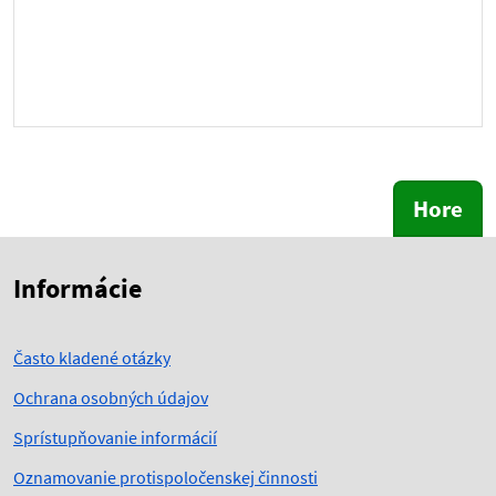
Hore
Skočiť na začiatok obsahu
Skočiť na hlavičku
Informácie
Často kladené otázky
Ochrana osobných údajov
Sprístupňovanie informácií
Oznamovanie protispoločenskej činnosti