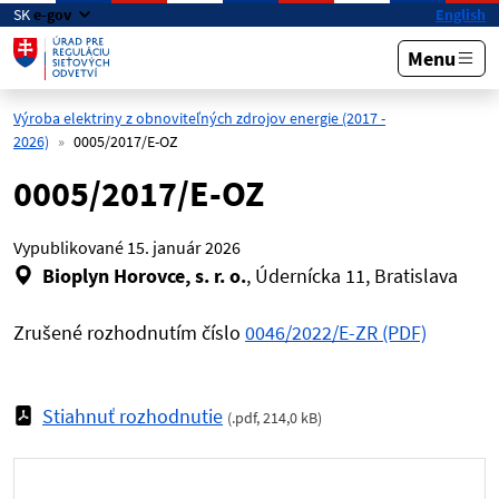
Preskočiť na hlavný obsah
SK
e-gov
English
Menu
Výroba elektriny z obnoviteľných zdrojov energie (2017 -
2026)
0005/2017/E-OZ
0005/2017/E-OZ
Vypublikované
15. január 2026
Bioplyn Horovce, s. r. o.
, Údernícka 11, Bratislava
Zrušené rozhodnutím číslo
0046/2022/E-ZR (PDF)
Stiahnuť rozhodnutie
(
.pdf
,
214,0 kB
)