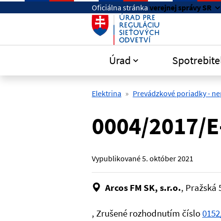
Preskočiť na hlavný obsah
Oficiálna stránka
verejnej správy SR
Úrad
Spotrebite
Elektrina
Prevádzkové poriadky - ne
0004/2017/E
Vypublikované
5. október 2021
Arcos FM SK, s.r.o.
, Pražská 
, Zrušené rozhodnutím číslo
0152