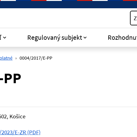
Z
ľ
Regulovaný subjekt
Rozhodnu
platné
0004/2017/E-PP
-PP
502, Košice
/2023/E-ZR (PDF)