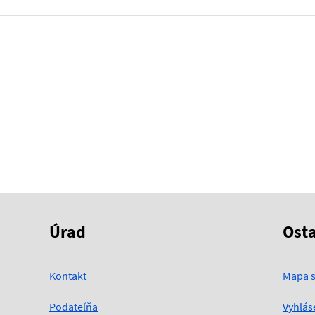
Úrad
Ost
Kontakt
Mapa s
Podateľňa
Vyhlás