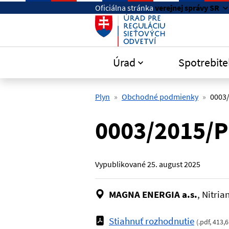
Preskočiť na hlavný obsah
Oficiálna stránka
verejnej správy SR
Úrad
Spotrebite
Plyn
Obchodné podmienky
0003
0003/2015/
Vypublikované
25. august 2025
MAGNA ENERGIA a.s.
, Nitri
Stiahnuť rozhodnutie
(
.pdf
,
413,6