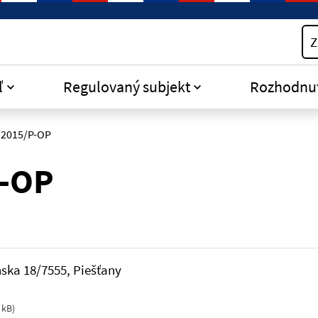
Z
ľ
Regulovaný subjekt
Rozhodnu
/2015/P-OP
P-OP
anska 18/7555, Piešťany
 kB
)