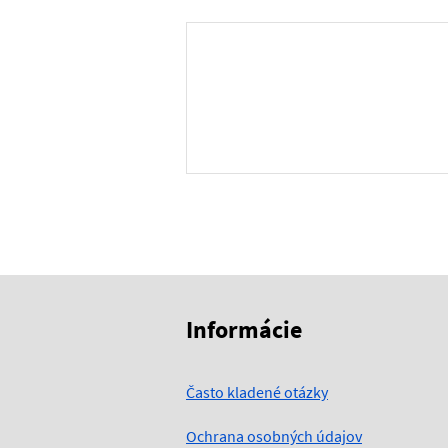
Skočiť na začiatok obsahu
Skočiť na hlavičku
Informácie
Často kladené otázky
Ochrana osobných údajov