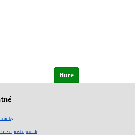
Hore
atné
tránky
enie o prístupnosti