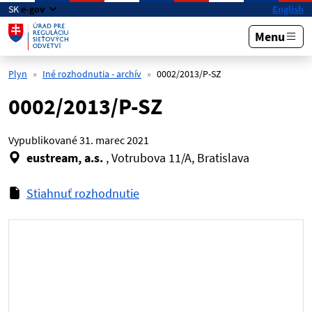
Preskočiť na hlavný obsah
SK
e-gov
English
Menu
Plyn
Iné rozhodnutia - archív
0002/2013/P-SZ
0002/2013/P-SZ
Vypublikované
31. marec 2021
eustream, a.s.
, Votrubova 11/A, Bratislava
Stiahnuť rozhodnutie