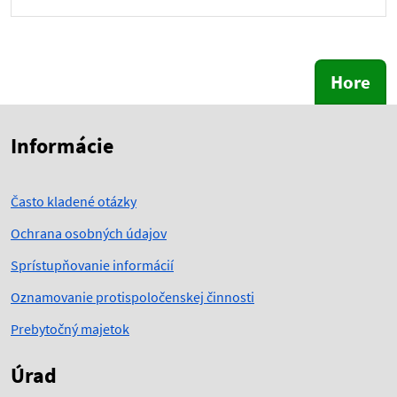
Hore
Skočiť na začiatok obsahu
Skočiť na hlavičku
Informácie
Často kladené otázky
Ochrana osobných údajov
Sprístupňovanie informácií
Oznamovanie protispoločenskej činnosti
Prebytočný majetok
Úrad