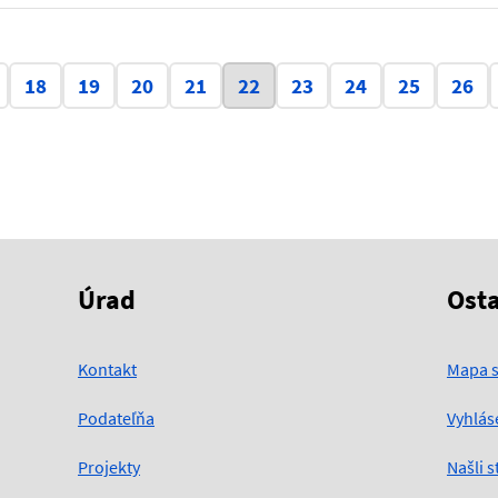
Aktuálna stránka 22
18
19
20
21
22
23
24
25
26
Úrad
Ost
Kontakt
Mapa s
Podateľňa
Vyhlás
Projekty
Našli 