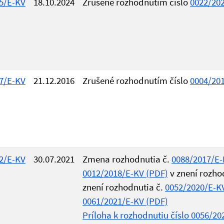
5/E-KV
18.10.2024
Zrušené rozhodnutím číslo
0022/20
7/E-KV
21.12.2016
Zrušené rozhodnutím číslo
0004/20
2/E-KV
30.07.2021
Zmena rozhodnutia č.
0088/2017/E-
0012/2018/E-KV (PDF)
v znení rozho
znení rozhodnutia č.
0052/2020/E-K
0061/2021/E-KV (PDF)
Príloha k rozhodnutiu číslo 0056/20