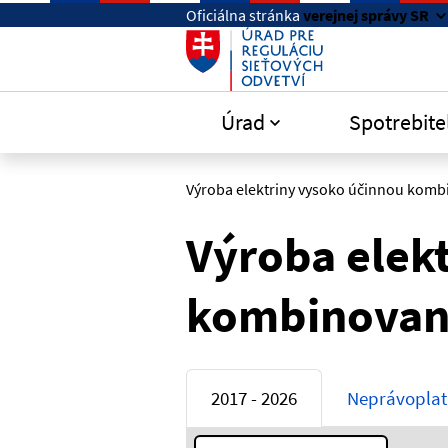
Preskočiť na hlavný obsah
Oficiálna stránka
verejnej správy SR
Úrad
Spotrebite
Výroba elektriny vysoko účinnou komb
Výroba elek
kombinovano
2017 - 2026
Neprávoplat