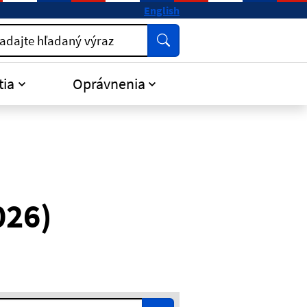
English
Vyhľadať
adajte hľadaný výraz
tia
Oprávnenia
026)