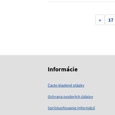
«
17
Skočiť na začiatok obsahu
Skočiť na hlavičku
Informácie
Často kladené otázky
Ochrana osobných údajov
Sprístupňovanie informácií