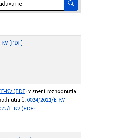
Vyhľadať
adavanie
-KV [PDF]
/E-KV (PDF)
v znení rozhodnutia
hodnutia č.
0024/2021/E-KV
022/E-KV (PDF)