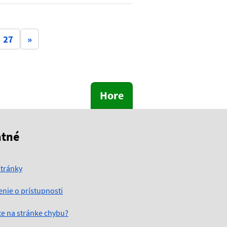
27
»
Hore
atné
tránky
enie o prístupnosti
ste na stránke chybu?