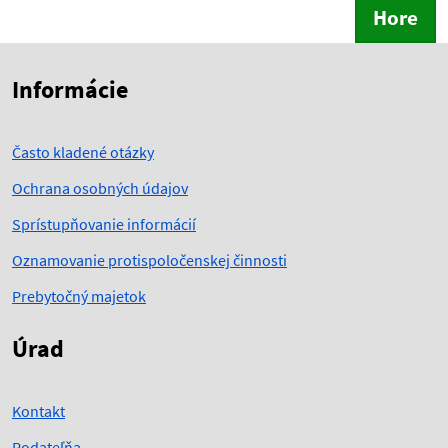
Hore
Skočiť na začiatok obsahu
Skočiť na hlavičku
Informácie
Často kladené otázky
Ochrana osobných údajov
Sprístupňovanie informácií
Oznamovanie protispoločenskej činnosti
Prebytočný majetok
Úrad
Kontakt
Podateľňa