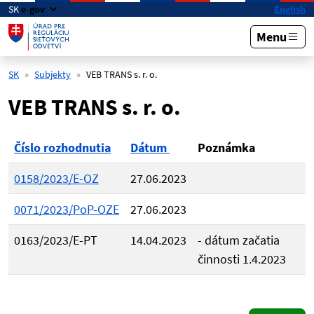
Preskočiť na hlavný obsah
SK
e-gov
English
Menu
SK
Subjekty
VEB TRANS s. r. o.
VEB TRANS s. r. o.
Číslo rozhodnutia
Dátum
Poznámka
0158/2023/E-OZ
27.06.2023
0071/2023/PoP-OZE
27.06.2023
0163/2023/E-PT
14.04.2023
- dátum začatia
činnosti 1.4.2023