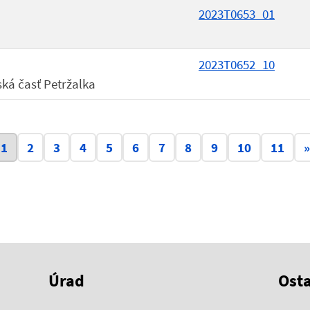
2023T0653_01
2023T0652_10
ská časť Petržalka
Aktuálna stránka 1
1
2
3
4
5
6
7
8
9
10
11
»
Úrad
Ost