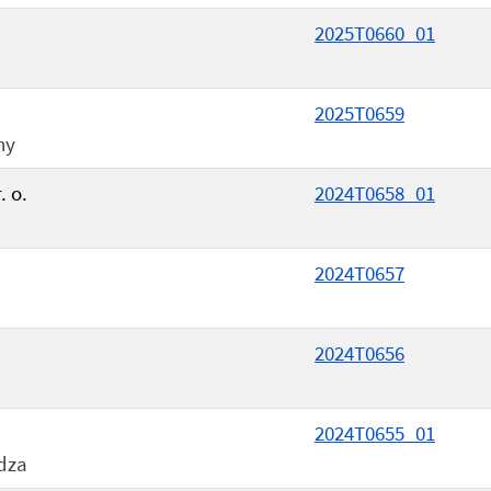
2025T0660_01
2025T0659
ny
. o.
2024T0658_01
2024T0657
2024T0656
2024T0655_01
idza