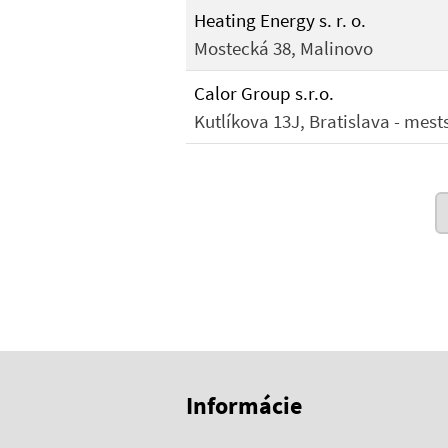
Heating Energy s. r. o.
Mostecká 38, Malinovo
Calor Group s.r.o.
Kutlíkova 13J, Bratislava - mest
Skočiť na začiatok obsahu
Skočiť na hlavičku
Informácie