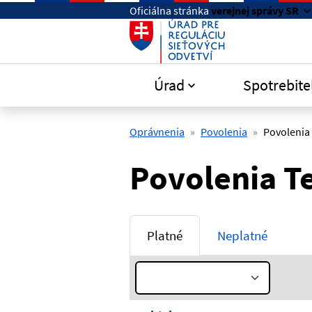
Preskočiť na hlavný obsah
Oficiálna stránka
verejnej správy SR
Úrad
Spotrebite
Oprávnenia
Povolenia
Povolenia
Povolenia T
Platné
Neplatné
Rok: