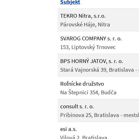
Subjekt
TEKRO Nitra, s.r.o.
Párovské Háje, Nitra
SVAROG COMPANY s. r. o.
153, Liptovský Trnovec
BPS HORNÝ JATOV, s. r. o.
Stará Vajnorská 39, Bratislava 
Roľnícke družstvo
Na Štepnici 354, Budča
consult s. r. o.
Pribinova 25, Bratislava - mests
esi a.s.
Vilová 2, Bratislava