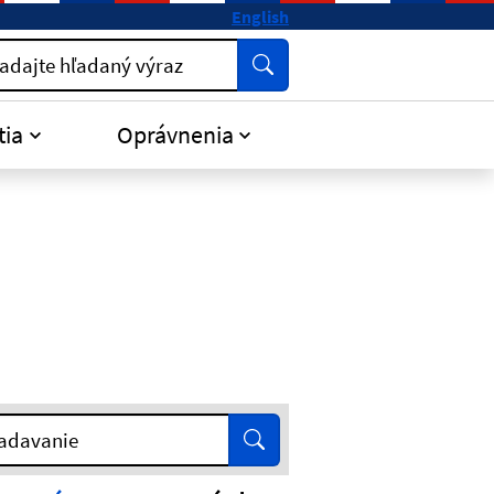
English
Vyhľadať
adajte hľadaný výraz
tia
Oprávnenia
Vyhľadať
adavanie