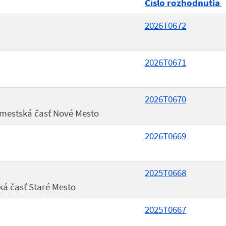
Číslo rozhodnutia
2026T0672
2026T0671
2026T0670
- mestská časť Nové Mesto
2026T0669
2025T0668
ká časť Staré Mesto
2025T0667