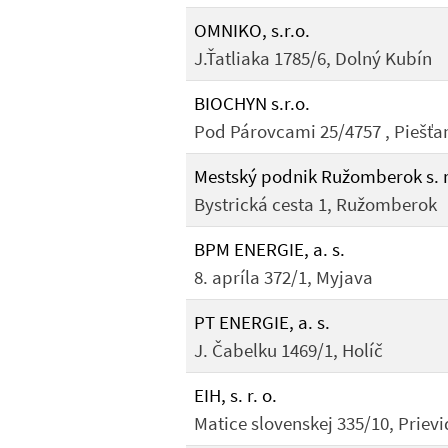
OMNIKO, s.r.o.
J.Ťatliaka 1785/6, Dolný Kubín
BIOCHYN s.r.o.
Pod Párovcami 25/4757 , Piešťa
Mestský podnik Ružomberok s. r
Bystrická cesta 1, Ružomberok
BPM ENERGIE, a. s.
8. apríla 372/1, Myjava
PT ENERGIE, a. s.
J. Čabelku 1469/1, Holíč
EIH, s. r. o.
Matice slovenskej 335/10, Priev