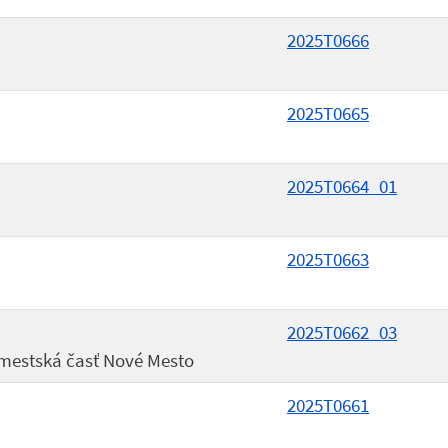
2025T0666
2025T0665
2025T0664_01
2025T0663
2025T0662_03
 mestská časť Nové Mesto
2025T0661