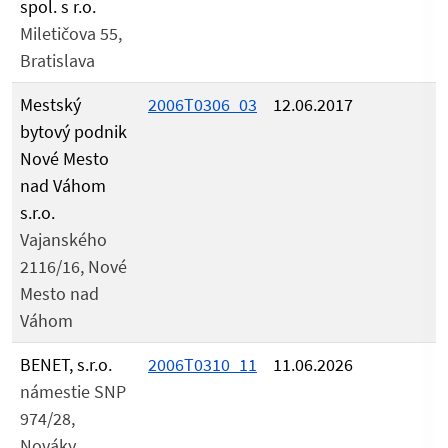
spol. s r.o.
Miletičova 55,
Bratislava
Mestský
2006T0306_03
12.06.2017
bytový podnik
Nové Mesto
nad Váhom
s.r.o.
Vajanského
2116/16, Nové
Mesto nad
Váhom
BENET, s.r.o.
2006T0310_11
11.06.2026
námestie SNP
974/28,
Nováky