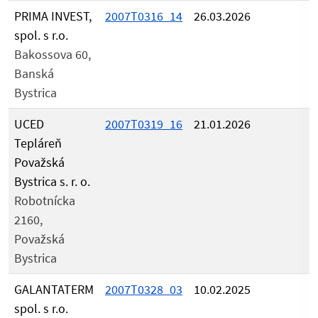
PRIMA INVEST,
2007T0316_14
26.03.2026
spol. s r.o.
Bakossova 60,
Banská
Bystrica
UCED
2007T0319_16
21.01.2026
Tepláreň
Považská
Bystrica s. r. o.
Robotnícka
2160,
Považská
Bystrica
GALANTATERM
2007T0328_03
10.02.2025
spol. s r.o.