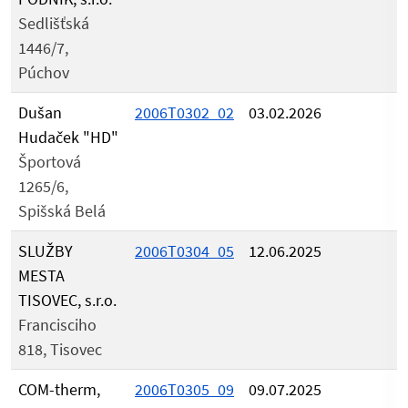
Sedlišťská
1446/7,
Púchov
Dušan
2006T0302_02
03.02.2026
Hudaček "HD"
Športová
1265/6,
Spišská Belá
SLUŽBY
2006T0304_05
12.06.2025
MESTA
TISOVEC, s.r.o.
Francisciho
818, Tisovec
COM-therm,
2006T0305_09
09.07.2025