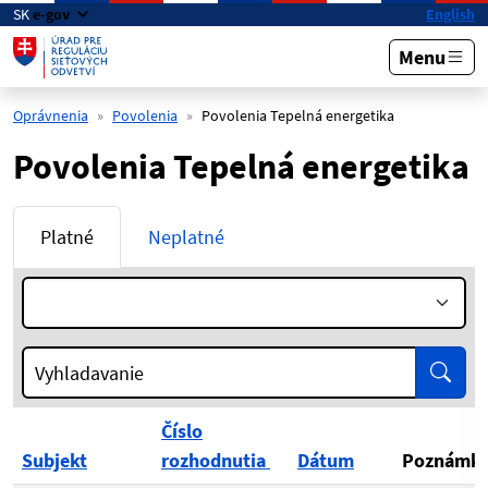
Preskočiť na hlavný obsah
SK
e-gov
English
Menu
Oprávnenia
Povolenia
Povolenia Tepelná energetika
Povolenia Tepelná energetika
Platné
Neplatné
Rok:
Vyhľa
Vyhladavanie
Číslo
Subjekt
rozhodnutia
Dátum
Poznámk