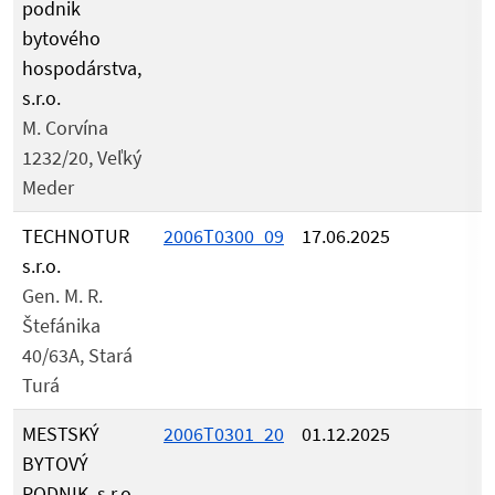
podnik
bytového
hospodárstva,
s.r.o.
M. Corvína
1232/20, Veľký
Meder
TECHNOTUR
2006T0300_09
17.06.2025
s.r.o.
Gen. M. R.
Štefánika
40/63A, Stará
Turá
MESTSKÝ
2006T0301_20
01.12.2025
BYTOVÝ
PODNIK, s.r.o.