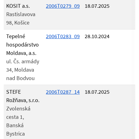
KOSIT a.s.
2006T0279_09
18.07.2025
Rastislavova
98, Košice
Tepelné
2006T0283_09
28.10.2024
hospodárstvo
Moldava, a.s.
ul. Čs. armády
34, Moldava
nad Bodvou
STEFE
2006T0287_14
18.07.2025
Rožňava, s.r.o.
Zvolenská
cesta 1,
Banská
Bystrica