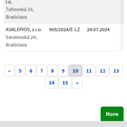
r.o.
Tuhovská 33,
Bratislava
ASKLEPIOS, s.r.o.
909/2024/E-LZ
24.07.2024
Saratovská 24,
Bratislava
Aktuálna stránka 10
«
5
6
7
8
9
10
11
12
13
14
15
»
Hore
Skočiť na začiatok obsahu
Skočiť na hlavičku