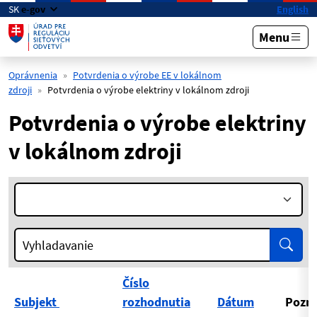
Preskočiť na hlavný obsah
SK
e-gov
English
Menu
Oprávnenia
Potvrdenia o výrobe EE v lokálnom
zdroji
Potvrdenia o výrobe elektriny v lokálnom zdroji
Potvrdenia o výrobe elektriny
v lokálnom zdroji
Rok:
Vyhľa
Vyhladavanie
Číslo
Subjekt
rozhodnutia
Dátum
Pozn