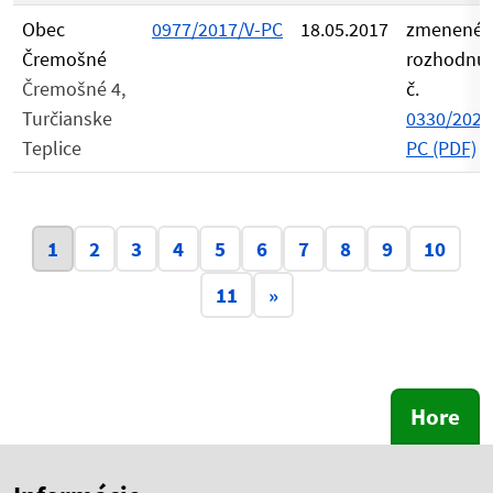
Obec
0977/2017/V-PC
18.05.2017
zmenené
Čremošné
rozhodnu
Čremošné 4,
č.
Turčianske
0330/2021
Teplice
PC (PDF)
Aktuálna stránka 1
1
2
3
4
5
6
7
8
9
10
11
»
Hore
Skočiť na začiatok obsahu
Skočiť na hlavičku