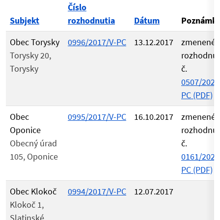
Číslo
Subjekt
rozhodnutia
Dátum
Poznámk
Obec Torysky
0996/2017/V-PC
13.12.2017
zmenené
Torysky 20,
rozhodnu
Torysky
č.
0507/2021
PC (PDF)
Obec
0995/2017/V-PC
16.10.2017
zmenené
Oponice
rozhodnu
Obecný úrad
č.
105, Oponice
0161/2021
PC (PDF)
Obec Klokoč
0994/2017/V-PC
12.07.2017
Klokoč 1,
Slatinské