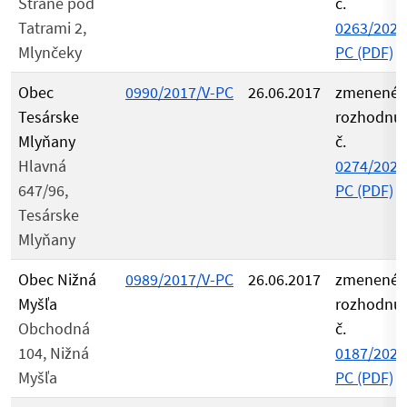
Stráne pod
č.
Tatrami 2,
0263/2021
Mlynčeky
PC (PDF)
Obec
0990/2017/V-PC
26.06.2017
zmenené
Tesárske
rozhodnu
Mlyňany
č.
Hlavná
0274/2021
647/96,
PC (PDF)
Tesárske
Mlyňany
Obec Nižná
0989/2017/V-PC
26.06.2017
zmenené
Myšľa
rozhodnu
Obchodná
č.
104, Nižná
0187/2021
Myšľa
PC (PDF)