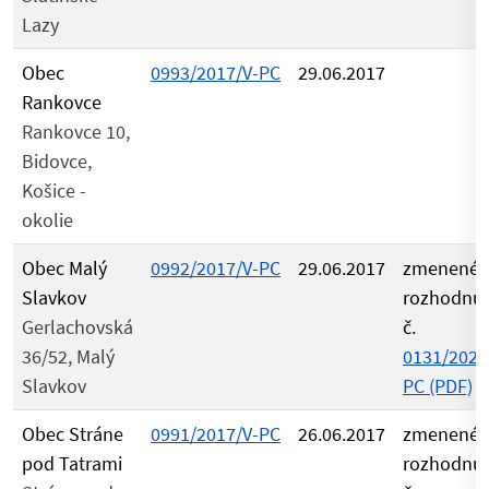
Lazy
Obec
0993/2017/V-PC
29.06.2017
Rankovce
Rankovce 10,
Bidovce,
Košice -
okolie
Obec Malý
0992/2017/V-PC
29.06.2017
zmenené
Slavkov
rozhodnu
Gerlachovská
č.
36/52, Malý
0131/2021
Slavkov
PC (PDF)
Obec Stráne
0991/2017/V-PC
26.06.2017
zmenené
pod Tatrami
rozhodnu