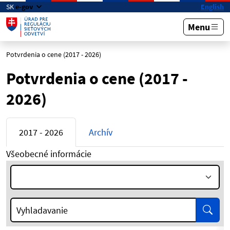
Preskočiť na hlavný obsah
SK
e-gov
English
Menu
Potvrdenia o cene (2017 - 2026)
Potvrdenia o cene (2017 -
2026)
2017 - 2026
Archív
Všeobecné informácie
Rok:
Vyhľa
Vyhladavanie