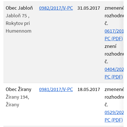
Obec Jabloň
0982/2017/V-PC
31.05.2017
zmenené
Jabloň 75 ,
rozhodnu
Rokytov pri
č.
Humennom
0617/2017
PC (PDF)
v
znení
rozhodnut
č.
0404/2021
PC (PDF)
Obec Žirany
0981/2017/V-PC
18.05.2017
zmenené
Žirany 194,
rozhodnu
Žirany
č.
0529/2021
PC (PDF)