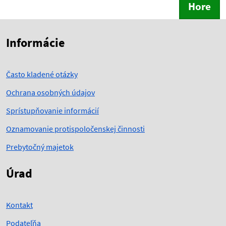
Hore
Skočiť na začiatok obsahu
Skočiť na hlavičku
Informácie
Často kladené otázky
Ochrana osobných údajov
Sprístupňovanie informácií
Oznamovanie protispoločenskej činnosti
Prebytočný majetok
Úrad
Kontakt
Podateľňa