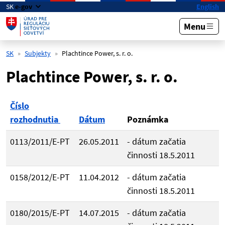
Preskočiť na hlavný obsah
SK
e-gov
English
Menu
SK
Subjekty
Plachtince Power, s. r. o.
Plachtince Power, s. r. o.
Číslo
rozhodnutia
Dátum
Poznámka
0113/2011/E-PT
26.05.2011
- dátum začatia
činnosti 18.5.2011
0158/2012/E-PT
11.04.2012
- dátum začatia
činnosti 18.5.2011
0180/2015/E-PT
14.07.2015
- dátum začatia