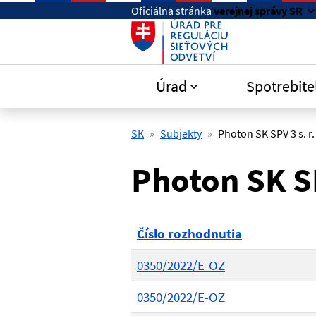
Preskočiť na hlavný obsah
Oficiálna stránka
verejnej správy SR
Úrad
Spotrebite
SK
Subjekty
Photon SK SPV 3 s. r.
Photon SK SPV
Číslo rozhodnutia
0350/2022/E-OZ
0350/2022/E-OZ