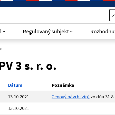
Z
ľ
Regulovaný subjekt
Rozhodnu
 o.
 3 s. r. o.
Dátum
Poznámka
13.10.2021
Cenový návrh (zip)
zo dňa 31.8
13.10.2021