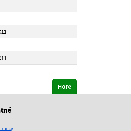
011
011
Hore
atné
tránky