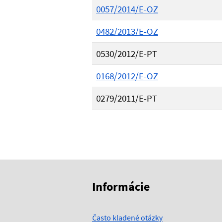
0057/2014/E-OZ
0482/2013/E-OZ
0530/2012/E-PT
0168/2012/E-OZ
0279/2011/E-PT
Skočiť na začiatok obsahu
Skočiť na hlavičku
Informácie
Často kladené otázky