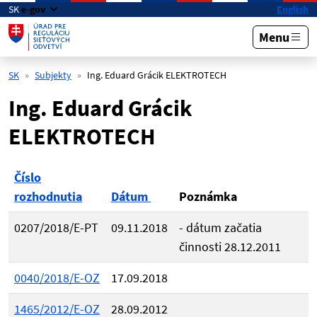
Preskočiť na hlavný obsah
SK
e-gov
English
Menu
SK
Subjekty
Ing. Eduard Grácik ELEKTROTECH
Ing. Eduard Grácik
ELEKTROTECH
Číslo
rozhodnutia
Dátum
Poznámka
0207/2018/E-PT
09.11.2018
- dátum začatia
činnosti 28.12.2011
0040/2018/E-OZ
17.09.2018
1465/2012/E-OZ
28.09.2012