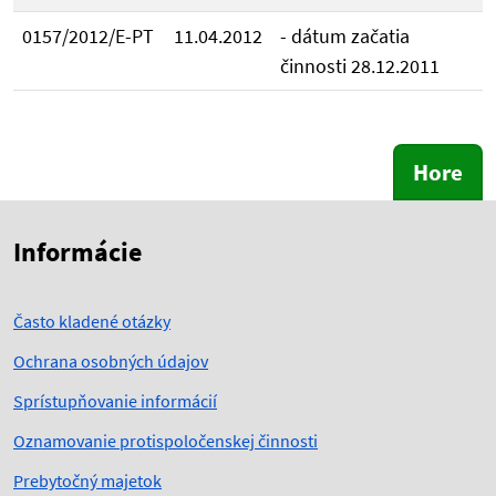
0157/2012/E-PT
11.04.2012
- dátum začatia
činnosti 28.12.2011
Hore
Skočiť na začiatok obsahu
Skočiť na hlavičku
Informácie
Často kladené otázky
Ochrana osobných údajov
Sprístupňovanie informácií
Oznamovanie protispoločenskej činnosti
Prebytočný majetok