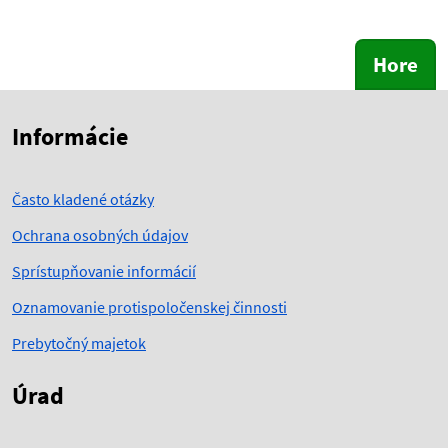
Hore
Skočiť na začiatok obsahu
Skočiť na hlavičku
Informácie
Často kladené otázky
Ochrana osobných údajov
Sprístupňovanie informácií
Oznamovanie protispoločenskej činnosti
Prebytočný majetok
Úrad