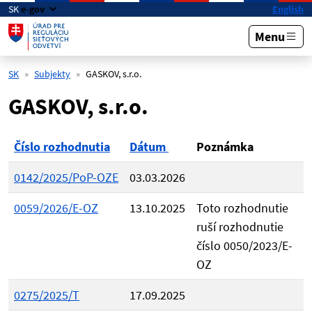
Preskočiť na hlavný obsah
SK
e-gov
English
Menu
SK
Subjekty
GASKOV, s.r.o.
GASKOV, s.r.o.
Číslo rozhodnutia
Dátum
Poznámka
0142/2025/PoP-OZE
03.03.2026
0059/2026/E-OZ
13.10.2025
Toto rozhodnutie
ruší rozhodnutie
číslo 0050/2023/E-
OZ
0275/2025/T
17.09.2025