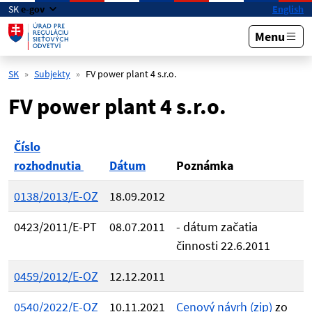
Preskočiť na hlavný obsah
SK
e-gov
English
Menu
SK
Subjekty
FV power plant 4 s.r.o.
FV power plant 4 s.r.o.
Číslo
rozhodnutia
Dátum
Poznámka
0138/2013/E-OZ
18.09.2012
0423/2011/E-PT
08.07.2011
- dátum začatia
činnosti 22.6.2011
0459/2012/E-OZ
12.12.2011
0540/2022/E-OZ
10.11.2021
Cenový návrh (zip)
zo