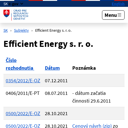
Preskočiť na hlavný obsah
SK
e-gov
English
Menu
SK
Subjekty
Efficient Energy s. r. o.
Efficient Energy s. r. o.
Číslo
rozhodnutia
Dátum
Poznámka
0354/2012/E-OZ
07.12.2011
0406/2011/E-PT
08.07.2011
- dátum začatia
činnosti 29.6.2011
0500/2022/E-OZ
28.10.2021
0500/2022/E-OZ
28.10.2021
Cenový návrh (zip)
zo