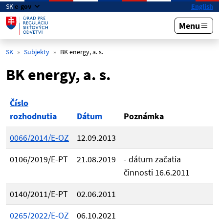
Preskočiť na hlavný obsah
SK
e-gov
English
Menu
SK
Subjekty
BK energy, a. s.
BK energy, a. s.
Číslo
rozhodnutia
Dátum
Poznámka
0066/2014/E-OZ
12.09.2013
0106/2019/E-PT
21.08.2019
- dátum začatia
činnosti 16.6.2011
0140/2011/E-PT
02.06.2011
0265/2022/E-OZ
06.10.2021