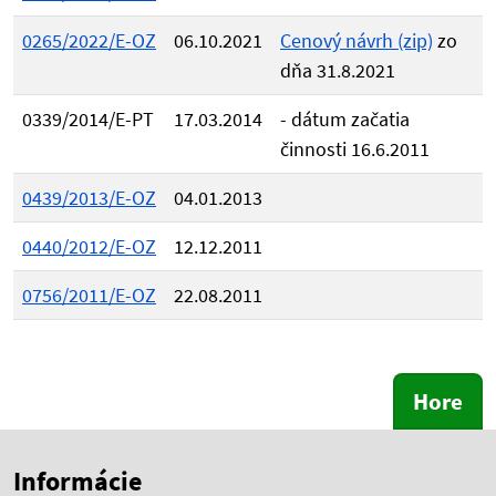
0265/2022/E-OZ
06.10.2021
Cenový návrh (zip)
zo
dňa 31.8.2021
0339/2014/E-PT
17.03.2014
- dátum začatia
činnosti 16.6.2011
0439/2013/E-OZ
04.01.2013
0440/2012/E-OZ
12.12.2011
0756/2011/E-OZ
22.08.2011
Hore
Skočiť na začiatok obsahu
Skočiť na hlavičku
Informácie