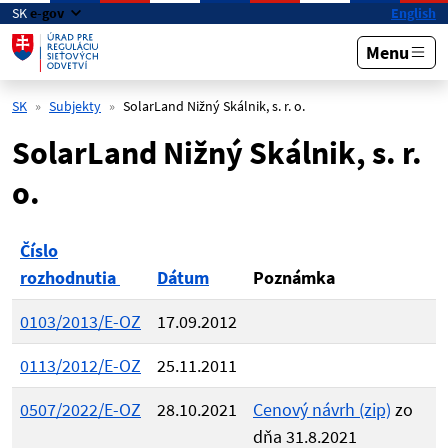
Preskočiť na hlavný obsah
SK
e-gov
English
Menu
SK
Subjekty
SolarLand Nižný Skálnik, s. r. o.
SolarLand Nižný Skálnik, s. r.
o.
Číslo
rozhodnutia
Dátum
Poznámka
0103/2013/E-OZ
17.09.2012
0113/2012/E-OZ
25.11.2011
0507/2022/E-OZ
28.10.2021
Cenový návrh (zip)
zo
dňa 31.8.2021