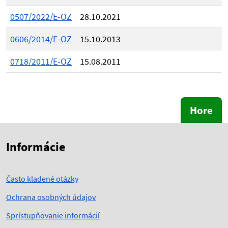
0507/2022/E-OZ
28.10.2021
0606/2014/E-OZ
15.10.2013
0718/2011/E-OZ
15.08.2011
Hore
Skočiť na začiatok obsahu
Skočiť na hlavičku
Informácie
Často kladené otázky
Ochrana osobných údajov
Sprístupňovanie informácií