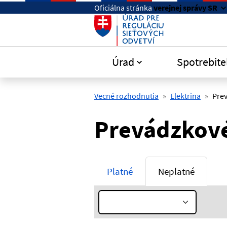
Preskočiť na hlavný obsah
Oficiálna stránka
verejnej správy SR
Úrad
Spotrebite
Vecné rozhodnutia
Elektrina
Prev
Prevádzkové
Platné
Neplatné
Rok: