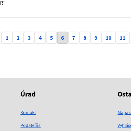
SR"
Aktuálna stránka 6
1
2
3
4
5
6
7
8
9
10
11
Úrad
Ost
Kontakt
Mapa s
Podateľňa
Vyhlás