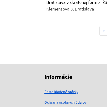
Bratislava v skrátenej forme "Ž
Klemensova 8, Bratislava
«
Skočiť na začiatok obsahu
Skočiť na hlavičku
Informácie
Často kladené otázky
Ochrana osobných údajov