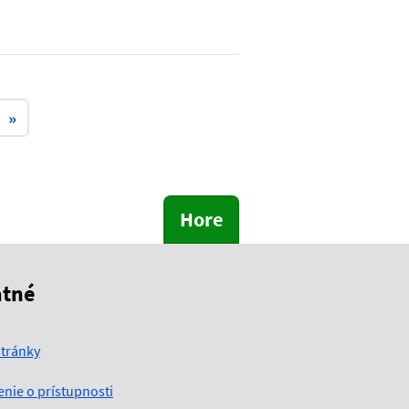
»
Hore
atné
tránky
enie o prístupnosti