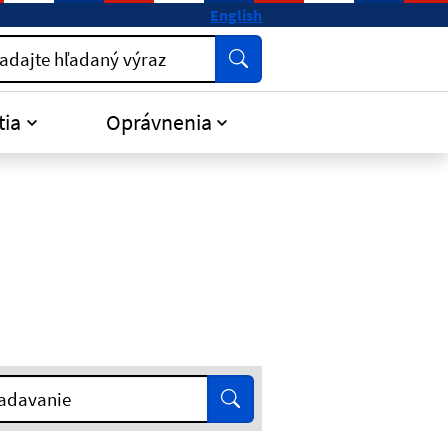
English
Vyhľadať
adajte hľadaný výraz
tia
Oprávnenia
Vyhľadať
adavanie