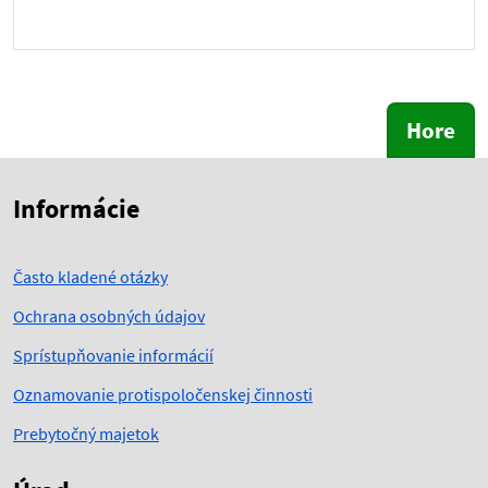
Hore
Skočiť na začiatok obsahu
Skočiť na hlavičku
Informácie
Často kladené otázky
Ochrana osobných údajov
Sprístupňovanie informácií
Oznamovanie protispoločenskej činnosti
Prebytočný majetok