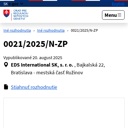
Preskočiť na hlavný obsah
SK
e-gov
English
Menu
Iné rozhodnutia
Iné rozhodnutia
0021/2025/N-ZP
0021/2025/N-ZP
Vypublikované
20. august 2025
EDS International SK, s. r. o.
, Bajkalská 22,
Bratislava - mestská časť Ružinov
Stiahnuť rozhodnutie